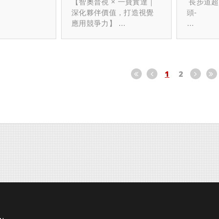
應用市場】
造視覺應用競爭力】
大靶面
【智奧普視 × 一寶實達｜
長步道超
作關係。
隆重展出最新智能儀器成
SWIR
深化夥伴價值，打造視覺
頭-
像解決方案。
及業界首
應用競爭力】
視提供
鏡頭。
道來台裝機
業界首發
示器、手機外
鏡片鍍前外觀檢測機
長步道智能儀
方案
圓、鏡片與載
在展會現
伴共進晚餐，
解決方案，不
高反3D面型檢測儀
設備製造
流，針對設備
統解決方案導
及產業專
1
2
技術整合與市
作為機器視覺整合解
，也將長步道
自由曲面鏡片畸變檢
術交流，
探討，為後續
決方案的專業提供者，智
與技術優勢帶
測儀
回饋與合
下穩固基礎。
奧普視始終秉持「技術賦
化為更專業、
僅是一次
能、價值共創」的理念，
地服務。
智奧普視團隊亦親臨
會，更是
積極投入夥伴端的技術培
現場，與長步道夥伴一同
智慧製造
儀器團隊專精
訓。
長步道專為C
深入了解光電技術的最新
形貌檢測、AI
CMOS
應用與市場趨勢，也同步
感謝每一
測及配套設備
在6/16(一)這天，我們
（LI802
服務在地客戶及在大陸有
友，您的
廣泛應用於半
前往合作夥伴【一寶實
像元大靶
V值、斜率
研發中心、工廠的台廠。
我們持續
載HUD顯示
達】進行工業鏡頭教育訓
美匹配該
高通、畸變
長步道除了能提供專業光
力。
視鏡、噴漆金
練，課程聚焦：
現出卓越
學設計與生產服務外，更
智奧普視
機蓋板玻璃等
能支援Ca
跨足整機的系統級解決方
與熱忱，
的品質檢測領
智奧普視與長步道品
析CMO
平、雙凸、雙
案。
準、可靠
熟的核心技術
牌介紹:
新突破，
平凹、凹凸各
案。