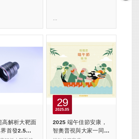
 台北自動化工業大
落幕】
【2025台北國際自動化工
業展｜
智奧普視 × 一寶實達 誠摯
邀請您蒞臨參觀】
我們將參加今年8月的
29
台北國際自動化工業
【2025台北國際自動化工
順利劃下句點。
業大展】，本次由我們的
2025
05
很榮幸能與合作
合作夥伴一寶實達攜手智
寶實達 攜手展出，
奧普視共同展出，現場將
超高解析大靶面
2025 端午佳節安康，
道最新的
首度公開長步道全新高規
界首發2.5億
智奧普視與大家一同迎
格鏡頭系列，誠摯邀請您