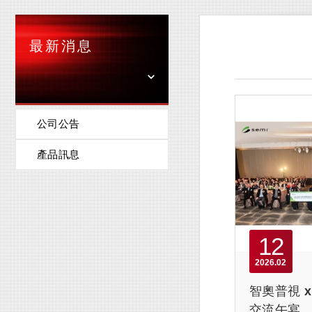
最新消息
公司公告
產品訊息
12
2026
02
智奧普視 x
交流午宴