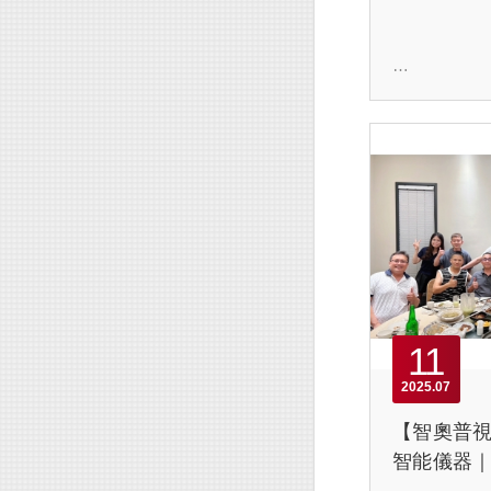
訓】
【智奧普視
步道智能儀
在深圳
上，長步道
能儀器設備
11
為了更
些前沿技術
2025
07
隊前往長步
訓，全面了
【智奧普視
操作流程與
智能儀器
了提升專業之