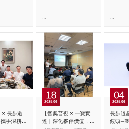
幕】
團隊進修｜長
【2025深圳光博會｜智奧
【2025
器設備培訓】
普視 × 長步道】
展｜圓滿
光博會
2025年9月10–12日，
展出最新的智
第二十六屆中國國際光電
。
博覽會（CIOE 2025）於深
圳盛大舉行，作為光電產
18
04
深入掌握這
業的重要國際展會，現場
2025 
，智奧普視團
涵蓋了光學、光通信、激
大展 已
2025
06
2025
06
道進行專業培
光、紅外、感測器、智慧
智奧普視
解儀器設備的
製造等前沿技術。
夥伴 一
 × 長步道
【智奧普視 × 一寶實
長步道
應用特點，除
展示長步
｜攜手深耕高
達｜深化夥伴價值，打
鏡頭─業
外，更 強化
本次展會中，長步道