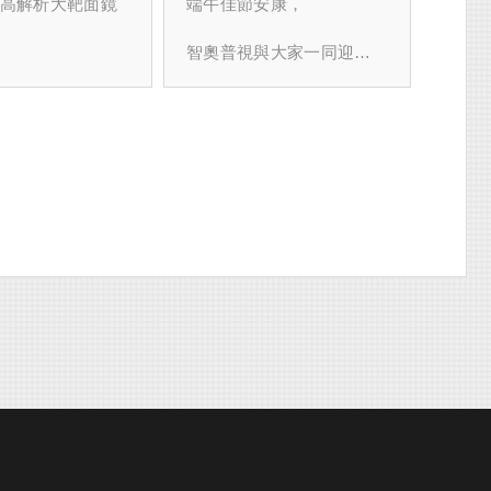
解決方案
好運！
高解析大靶面鏡
端午佳節安康，
遠心鏡頭、液態鏡頭
蒞臨展位，一同探索最新
發的2.5億大靶面
工業鏡頭技術與光機電整
智奧普視與大家一同迎好
合解決方案！
2.5億大靶面解決
運！
場，我們與眾多
展出亮點：敬請期
粽葉飄香，龍舟競渡
商、系統整合商
待！
家進行深入的技
在這充滿團圓與祝福的日
並收穫了寶貴的
展覽時間：2025年
子裡
作契機。這不僅
8月20日（三）至8月23日
展示產品的機
（六）
智奧普視 感謝您一直以來
推動產業升級與
的支持與信賴！
的里程碑。
9:30 AM ~ 5:00
anon 2.5億
PM(最後一日參觀至
感測器
我們將持續以專業的機器
位蒞臨展位的朋
4:00PM)
0SA）開發的2.5億
視覺解決方案，
支持與鼓勵，是
面鏡頭，不僅完
創新的最大動
地點：台北南港展
晶片參數，還展
為您的設備品質把關，與
覽館一館
的兼容性，同時
您攜手共創智動未來。
將持續秉持專業
non 4.1億超高解
為客戶提供更精
智奧普視 × 一寶
S感測器。這一創
願您與家人端午安康、事
的檢測解決方
實達 聯合展位號碼：I416
不僅是長步道的
事順心！