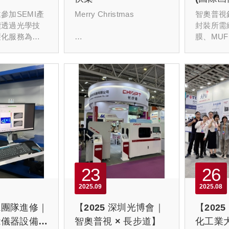
前端材
參加SEMI產
Merry Christmas
智奧普視
續透過光學技
智檢方
封裝所需
製化服務為半
膜、MU
封裝提供更精
聖誕佳節將至，
充）與L
案
料）等半
在這充滿感恩與祝福的日
檢測提供
子裡，
解決方案
智奧普視 感謝您一直以來
的支持與信賴！
誠摯祝福您聖誕節快樂，
願佳節為您帶來平安、喜
23
26
悅與溫暖。
2025
09
2025
08
視團隊進修｜
【2025 深圳光博會｜
【202
能儀器設備培
智奧普視 × 長步道】
化工業