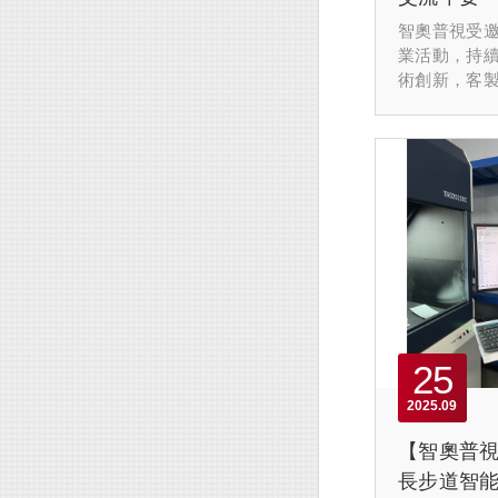
智奧普視受邀
業活動，持
術創新，客
導體與先進
準的解決方
25
2025
09
【智奧普
長步道智