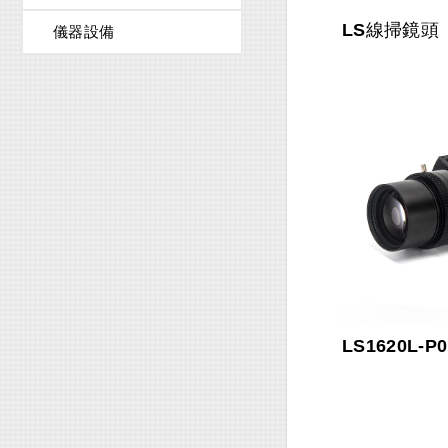
LS線掃鏡頭
儀器設備
LS1620L-P0