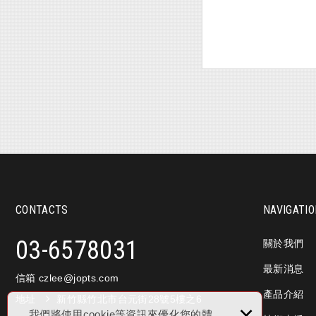
CONTACTS
NAVIGATI
03-6578031
關於我們
最新消息
信箱 czlee
@jopts.com
產品介紹
地址
新竹縣竹北市台元街28號5樓之6
×
我們將使用cookie等資訊來優化您的體