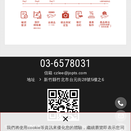
03-6578031
信箱 czlee
@jopts.com
地址
新竹縣竹北市台元街28號5樓之6
×
Copyright © 智奧普視股份有限公司 All Rights Reserved.
網頁設計 :
新視野
我們將使用cookie等資訊來優化您的體驗，繼續瀏覽即表示您同