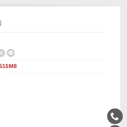
列
515M8